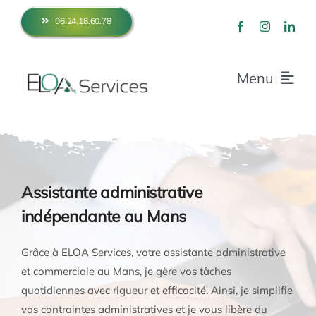
Skip
06.24.18.60.78
to
content
Menu
Accueil
Fonctionnement
Assistante administrative
indépendante au Mans
Prestations
Grâce à ELOA Services, votre assistante administrative
et commerciale au Mans, je gère vos tâches
Mes clients
quotidiennes avec rigueur et efficacité. Ainsi, je simplifie
vos contraintes administratives et je vous libère du