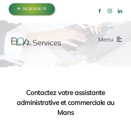
Skip
06.24.18.60.78
to
content
Menu
Accueil
Fonctionnement
Contactez votre assistante
administrative et commerciale au
Prestations
Mans
Mes clients